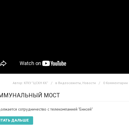
Автор:
КГКУ "ЦСКН КК"
в
Видеосюжеты
,
Новости
0 Комментарии
ММУНАЛЬНЫЙ МОСТ
олжается сотрудничество с телекомпанией "Енисей"
ИТАТЬ ДАЛЬШЕ