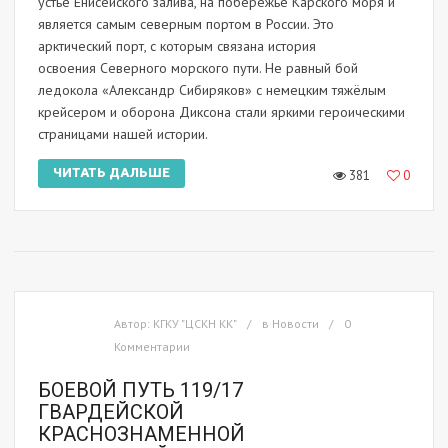
устье Енисейского залива, на побережье Карского моря и
является самым северным портом в России. Это
арктический порт, с которым связана история
освоения Северного морского пути. Не равный бой
ледокола «Александр Сибиряков» с немецким тяжёлым
крейсером и оборона Диксона стали яркими героическими
страницами нашей истории.
ЧИТАТЬ ДАЛЬШЕ
381
0
Автор:
КГКУ "ЦСКН КК"
в
Новости
0
Комментарии
БОЕВОЙ ПУТЬ 119/17
ГВАРДЕЙСКОЙ
КРАСНОЗНАМЕННОЙ