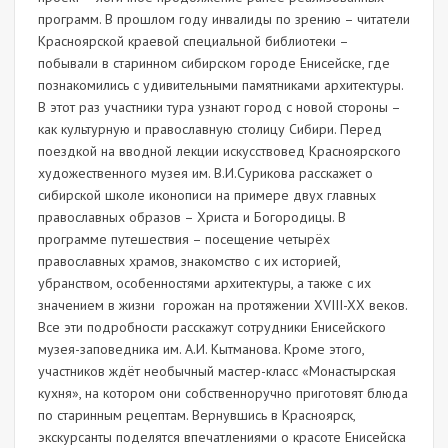
программ. В прошлом году инвалиды по зрению – читатели
Красноярской краевой специальной библиотеки –
побывали в старинном сибирском городе Енисейске, где
познакомились с удивительными памятниками архитектуры.
В этот раз участники тура узнают город с новой стороны –
как культурную и православную столицу Сибири. Перед
поездкой на вводной лекции искусствовед Красноярского
художественного музея им. В.И.Сурикова расскажет о
сибирской школе иконописи на примере двух главных
православных образов – Христа и Богородицы. В
программе путешествия – посещение четырёх
православных храмов, знакомство с их историей,
убранством, особенностями архитектуры, а также с их
значением в жизни горожан на протяжении XVIII-XX веков.
Все эти подробности расскажут сотрудники Енисейского
музея-заповедника им. А.И. Кытманова. Кроме этого,
участников ждёт необычный мастер-класс «Монастырская
кухня», на котором они собственноручно приготовят блюда
по старинным рецептам. Вернувшись в Красноярск,
экскурсанты поделятся впечатлениями о красоте Енисейска