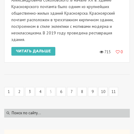
Красноярского почтамта было одним из крупнейших
общественно-жилых зданий Красноярска. Красноярский
почтамт расположен в трехэтажном кирпичном здании,
построенном в стиле эклектики с мотивами модерна и
неоклассицизма. В 2019 году проведена реставрация
здания.
ЧИТАТЬ ДАЛЬШЕ
715
0
1
2
3
4
5
6
7
8
9
10
11