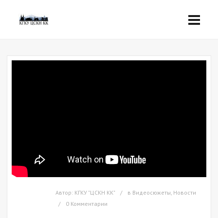
Автор:
КГКУ "ЦСКН КК"
в
Видеосюжеты
,
Новости
0 Комментарии