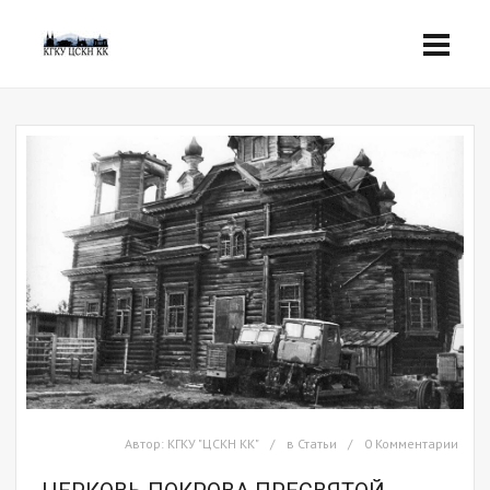
Автор:
КГКУ "ЦСКН КК"
в
Статьи
0 Комментарии