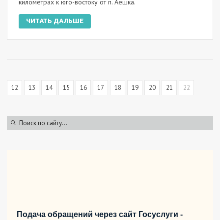
километрах к юго-востоку от п. Аёшка.
ЧИТАТЬ ДАЛЬШЕ
12
13
14
15
16
17
18
19
20
21
22
Подача обращений через сайт Госуслуги -