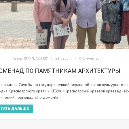
Автор:
КГКУ "ЦСКН КК"
в
Новости
0 Комментарии
ОМЕНАД ПО ПАМЯТНИКАМ АРХИТЕКТУРЫ
ставители Службы по государственной охране объектов культурного на
едия Красноярского края» и КГБУК «Красноярский краевой краеведческ
рический променад «По домам!»
ИТАТЬ ДАЛЬШЕ