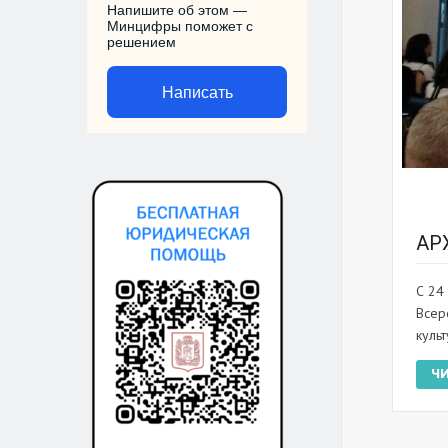
Напишите об этом —
Минцифры поможет с
решением
Написать
АР
С 24
Всер
куль
Ч