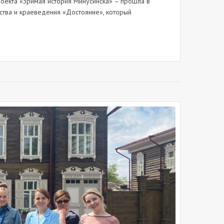
екта «Зримая история Минусинска» – прошла в
сства и краеведения «Достояние», который