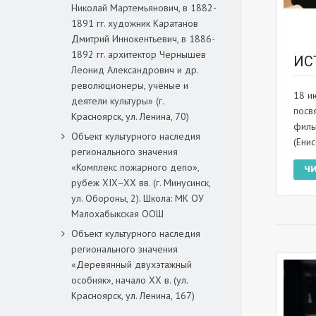
Николай Мартемьянович, в 1882-
1891 гг. художник Каратанов
Дмитрий Иннокентьевич, в 1886-
1892 гг. архитектор Чернышев
ИС
Леонид Александрович и др.
революционеры, учёные и
18 и
деятели культуры» (г.
посв
Красноярск, ул. Ленина, 70)
филь
Объект культурного наследия
(Ени
регионального значения
«Комплекс пожарного депо»,
Ч
рубеж XIX–XX вв. (г. Минусинск,
ул. Обороны, 2). Школа: МК ОУ
Малохабыкская ООШ
Объект культурного наследия
регионального значения
«Деревянный двухэтажный
особняк», начало ХХ в. (ул.
Красноярск, ул. Ленина, 167)