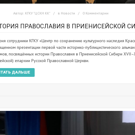
Автор:
КГКУ "ЦСКН КК"
в
Новости
0 Комментарии
ТОРИЯ ПРАВОСЛАВИЯ В ПРИЕНИСЕЙСКОЙ СИБ
юня сотрудники КГКУ «Центр по сохранению культурного наследия Красн
ященном презентации первой части историко-публицистического альман
мов, посвящённых истории Православия в Приенисейской Сибири XVII–
сейской) епархии Русской Православной Церкви.
ИТАТЬ ДАЛЬШЕ