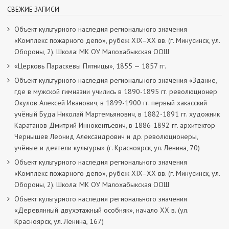
СВЕЖИЕ ЗАПИСИ
Объект культурного наследия регионального значения
«Комплекс пожарного депо», рубеж XIX–XX вв. (г. Минусинск, ул.
Обороны, 2). Школа: МК ОУ Малохабыкская ООШ
«Церковь Параскевы Пятницы», 1855 — 1857 гг.
Объект культурного наследия регионального значения «Здание,
где в мужской гимназии учились в 1890-1895 гг. революционер
Окулов Алексей Иванович, в 1899-1900 гг. первый хакасский
учёный Буда Николай Мартемьянович, в 1882-1891 гг. художник
Каратанов Дмитрий Иннокентьевич, в 1886-1892 гг. архитектор
Чернышев Леонид Александрович и др. революционеры,
учёные и деятели культуры» (г. Красноярск, ул. Ленина, 70)
Объект культурного наследия регионального значения
«Комплекс пожарного депо», рубеж XIX–XX вв. (г. Минусинск, ул.
Обороны, 2). Школа: МК ОУ Малохабыкская ООШ
Объект культурного наследия регионального значения
«Деревянный двухэтажный особняк», начало ХХ в. (ул.
Красноярск, ул. Ленина, 167)