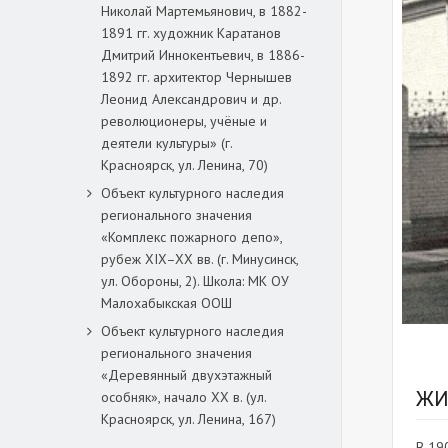
Николай Мартемьянович, в 1882-
1891 гг. художник Каратанов
Дмитрий Иннокентьевич, в 1886-
1892 гг. архитектор Чернышев
Леонид Александрович и др.
революционеры, учёные и
деятели культуры» (г.
Красноярск, ул. Ленина, 70)
Объект культурного наследия
регионального значения
«Комплекс пожарного депо»,
рубеж XIX–XX вв. (г. Минусинск,
ул. Обороны, 2). Школа: МК ОУ
Малохабыкская ООШ
Объект культурного наследия
регионального значения
«Деревянный двухэтажный
ЖИ
особняк», начало ХХ в. (ул.
Красноярск, ул. Ленина, 167)
В 19