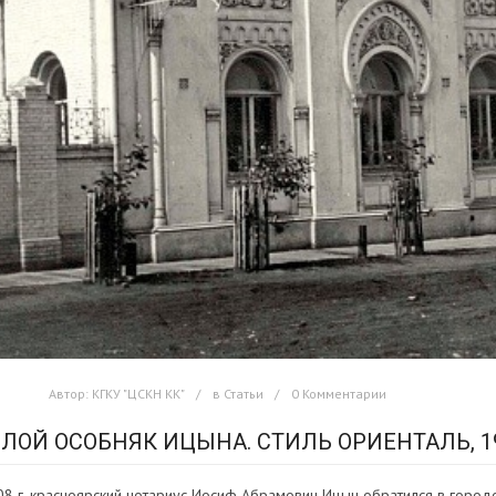
Автор:
КГКУ "ЦСКН КК"
в
Статьи
0 Комментарии
ЛОЙ ОСОБНЯК ИЦЫНА. СТИЛЬ ОРИЕНТАЛЬ, 19
08 г. красноярский нотариус Иосиф Абрамович Ицын обратился в горо