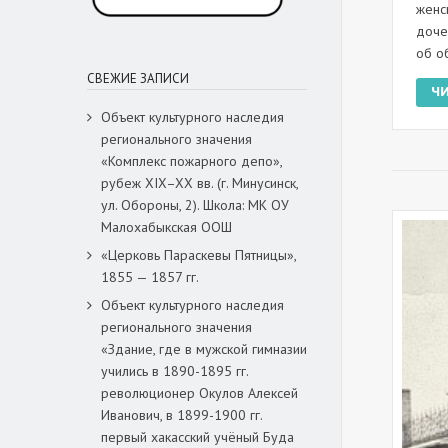
женс
доче
об о
СВЕЖИЕ ЗАПИСИ
Ч
Объект культурного наследия
регионального значения
«Комплекс пожарного депо»,
рубеж XIX–XX вв. (г. Минусинск,
ул. Обороны, 2). Школа: МК ОУ
Малохабыкская ООШ
«Церковь Параскевы Пятницы»,
1855 — 1857 гг.
Объект культурного наследия
регионального значения
«Здание, где в мужской гимназии
учились в 1890-1895 гг.
революционер Окулов Алексей
Иванович, в 1899-1900 гг.
первый хакасский учёный Буда