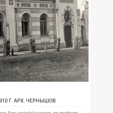
10 Г. АРХ. ЧЕРНЫШОВ
дскую Думу с просьбой разрешить ему приобрести