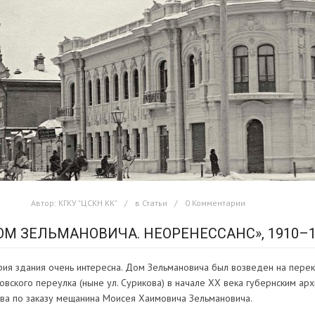
Автор:
КГКУ "ЦСКН КК"
в
Статьи
0 Комментарии
ОМ ЗЕЛЬМАНОВИЧА. НЕОРЕНЕССАНС», 1910–19
рия здания очень интересна. Дом Зельмановича был возведен на перекр
овского переулка (ныне ул. Сурикова) в начале XX века губернским архи
ва по заказу мещанина Моисея Хаимовича Зельмановича.