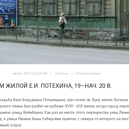
Автор:
КГКУ "ЦСКН КК"
в
Статьи
0 Комментарии
М ЖИЛОЙ Е.И. ПОТЕХИНА, 19–НАЧ. 20 В.
усадьба Васи Борудкина-Потылицына, где гостил св. Лука, имела богатую 
дского плана был разбит на рубеже XVIII –XIX веков, когда город пе
шнюю улицу Вейнбаума. Как раз на месте этого перекрестка улиц Ленин
д, а улица Ленина была Сибирским трактом, с севера от которого на ме
мный острог.