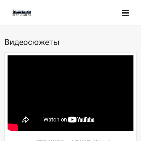
Видеосюжеты
Автор:
admcskn
в
Видеосюжеты
0