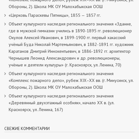
Обороны, 2). Школа: МК ОУ Малохабыкская ООШ
«Церковь Параскевы Пятницы», 1855 — 1857 гг.
Объект культурного наследия регионального значения «Здание,
где в мужской гимназии учились в 1890-1895 гг. революционер
Окулов Алексей Иванович, в 1899-1900 гг. первый хакасский
учёный Буда Николай Мартемьянович, в 1882-1891 гг. художник
Каратанов Дмитрий Иннокентьевич, в 1886-1892 гг. архитектор
Чернышев Леонид Александрович и др. революционеры,
учёные и деятели культуры» (г. Красноярск, ул. Ленина, 70)
Объект культурного наследия регионального значения
«Комплекс пожарного депо», рубеж XIX–XX вв. (г. Минусинск, ул.
Обороны, 2). Школа: МК ОУ Малохабыкская ООШ
Объект культурного наследия регионального значения
«Деревянный двухэтажный особняк», начало ХХ в. (ул.
Красноярск, ул. Ленина, 167)
СВЕЖИЕ КОММЕНТАРИИ