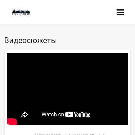
Видеосюжеты
Автор:
admcskn
в
Видеосюжеты
0