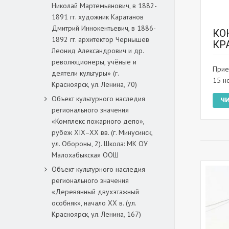
Николай Мартемьянович, в 1882-
1891 гг. художник Каратанов
Дмитрий Иннокентьевич, в 1886-
КО
1892 гг. архитектор Чернышев
КР
Леонид Александрович и др.
революционеры, учёные и
Прие
деятели культуры» (г.
15 н
Красноярск, ул. Ленина, 70)
Объект культурного наследия
Ч
регионального значения
«Комплекс пожарного депо»,
рубеж XIX–XX вв. (г. Минусинск,
ул. Обороны, 2). Школа: МК ОУ
Малохабыкская ООШ
Объект культурного наследия
регионального значения
«Деревянный двухэтажный
особняк», начало ХХ в. (ул.
Красноярск, ул. Ленина, 167)