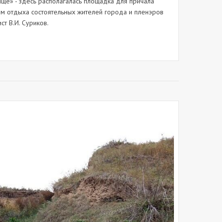
ище» - здесь располагалась площадка для причала
том отдыха состоятельных жителей города и пленэров
т В.И. Суриков.