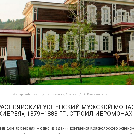
Автор:
admcskn
в
Новости
,
Статьи
0 Комментарии
РАСНОЯРСКИЙ УСПЕНСКИЙ МУЖСКОЙ МОНАС
ХИЕРЕЯ», 1879–1883 ГГ., СТРОИЛ ИЕРОМОНАХ
ний дом архиерея» – одно из зданий комплекса Красноярского Успенск