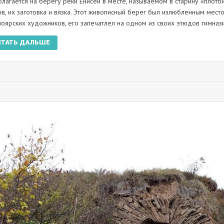
олагается на берегу реки Енисей в месте, называемом в старину «плотб
ов, их заготовка и вязка. Этот живописный берег был излюбленным мес
ноярских художников, его запечатлел на одном из своих этюдов гимназис
ИТАТЬ ДАЛЬШЕ