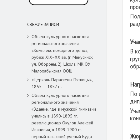
про
Пол
раз
СВЕЖИЕ ЗАПИСИ
Объект культурного наследия
Уча
регионального значения
В к
«Комплекс пожарного депо»,
рубеж XIX–XX вв. (г. Минусинск,
гру
ул. Обороны, 2). Школа: МК ОУ
обр
Малохабыкская ООШ
«Церковь Параскевы Пятницы»,
Наг
1855 — 1857 гг.
По 
Объект культурного наследия
дип
регионального значения
«Здание, где в мужской гимназии
Уча
учились в 1890-1895 гг.
кон
революционер Окулов Алексей
Иванович, в 1899-1900 гг.
Жюр
первый хакасский учёный Буда