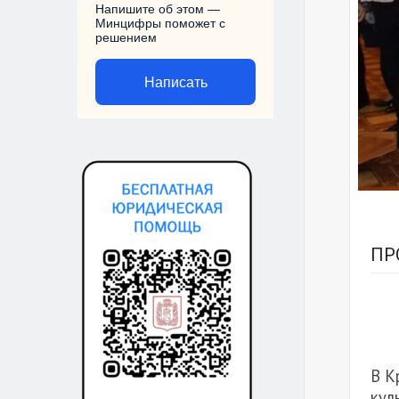
Напишите об этом —
Минцифры поможет с
решением
Написать
ПР
В К
кул