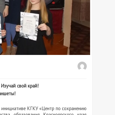
Изучай свой край!
аншеты!
о инициативе КГКУ «Центр по сохранению
рства образования Красноярского края