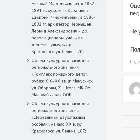
Николай Мартемьянович, в 1882-
Оце
1891 гг. художник Каратанов
пед
Дмитрий Иннокентьевич, в 1886-
1892 гг. архитектор Чернышев
Не 
Леонид Александрович и др.
революционеры, учёные и
деятели культуры» (г.
Пол
Красноярск, ул. Ленина, 70)
Объект культурного наследия
Подел
регионального значения
«Комплекс пожарного депо»,
рубеж XIX–XX вв. (г. Минусинск,
ул. Обороны, 2). Школа: МК ОУ
Малохабыкская ООШ
Объект культурного наследия
регионального значения
«Деревянный двухэтажный
особняк», начало ХХ в. (ул.
Красноярск, ул. Ленина, 167)