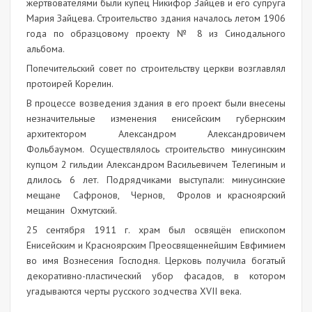
жертвователями были купец Никифор Зайцев и его супруга
Мария Зайцева. Строительство здания началось летом 1906
года по образцовому проекту № 8 из Синодального
альбома.
Попечительский совет по строительству церкви возглавлял
протоирей Корелин.
В процессе возведения здания в его проект были внесены
незначительные изменения енисейским губернским
архитектором Александром Александровичем
Фольбаумом. Осуществлялось строительство минусинским
купцом 2 гильдии Александром Васильевичем Телегиным и
длилось 6 лет. Подрядчиками выступали: минусинские
мещане Сафронов, Чернов, Фролов и красноярский
мещанин Охмутский.
25 сентября 1911 г. храм был освящён епископом
Енисейским и Красноярским Преосвященнейшим Евфимием
во имя Вознесения Господня. Церковь получила богатый
декоративно-пластический убор фасадов, в котором
угадываются черты русского зодчества XVII века.