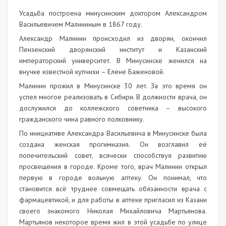
Усадьба построена минусинским доктором Александром
Васильевичем Малининым в 1867 году.
Александр Малинин происходил из дворян, окончил
Пензенский дворянский институт и Казанский
императорский университет. В Минусинске женился на
внучке известной купчихи – Елене Баженовой.
Малинин прожил в Минусинске 30 лет. За это время он
успел многое реализовать в Сибири. В должности врача, он
дослужился до коллежского советника – высокого
гражданского чина равного полковнику.
По инициативе Александра Васильевича в Минусинске была
создана женская прогимназия. Он возглавил её
попечительский совет, всячески способствуя развитию
просвещения в городе. Кроме того, врач Малинин открыл
первую в городе вольную аптеку. Он понимал, что
становится всё труднее совмещать обязанности врача с
фармацевтикой, и для работы в аптеке пригласил из Казани
своего знакомого Николая Михайловича Мартьянова.
Мартьянов некоторое время жил в этой усадьбе по улице