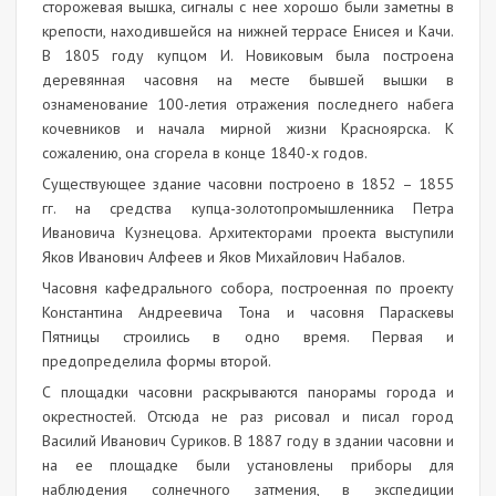
сторожевая вышка, сигналы с нее хорошо были заметны в
крепости, находившейся на нижней террасе Енисея и Качи.
В 1805 году купцом И. Новиковым была построена
деревянная часовня на месте бывшей вышки в
ознаменование 100-летия отражения последнего набега
кочевников и начала мирной жизни Красноярска. К
сожалению, она сгорела в конце 1840-х годов.
Существующее здание часовни построено в 1852 – 1855
гг. на средства купца-золотопромышленника Петра
Ивановича Кузнецова. Архитекторами проекта выступили
Яков Иванович Алфеев и Яков Михайлович Набалов.
Часовня кафедрального собора, построенная по проекту
Константина Андреевича Тона и часовня Параскевы
Пятницы строились в одно время. Первая и
предопределила формы второй.
С площадки часовни раскрываются панорамы города и
окрестностей. Отсюда не раз рисовал и писал город
Василий Иванович Суриков. В 1887 году в здании часовни и
на ее площадке были установлены приборы для
наблюдения солнечного затмения, в экспедиции