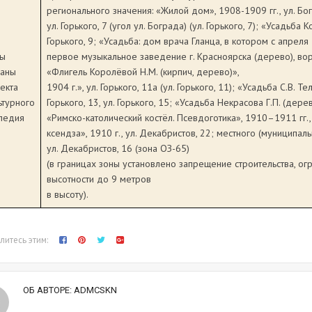
регионального значения: «Жилой дом», 1908-1909 гг., ул. Бог
ул. Горького, 7 (угол ул. Бограда) (ул. Горького, 7); «Усадьба
Горького, 9; «Усадьба: дом врача Гланца, в котором с апрел
ны
первое музыкальное заведение г. Красноярска (дерево), ворот
аны
«Флигель Королёвой Н.М. (кирпич, дерево)»,
екта
1904 г.», ул. Горького, 11а (ул. Горького, 11); «Усадьба С.В. Т
ьтурного
Горького, 13, ул. Горького, 15; «Усадьба Некрасова Г.П. (дерев
ледия
«Римско-католический костёл. Псевдоготика», 1910–1911 гг.,
ксендза», 1910 г., ул. Декабристов, 22; местного (муниципал
ул. Декабристов, 16 (зона ОЗ-65)
(в границах зоны установлено запрещение строительства, ог
высотности до 9 метров
в высоту).
итесь этим:
ОБ АВТОРЕ:
ADMCSKN