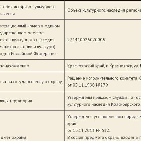
егория историко-культурного
Объект культурного наследия регион
начения
истрационный номер в едином
ударственном реестре
ектов культурного наследия
271410026070005
мятников истории и культуры)
одов Российской Федерации
тонахождение
Красноярский край, г. Красноярск, ул. 
Решение исполнительного комитета 
нят на государственную охрану
от 05.11.1990 №279
Утверждены приказом службы по гос
ницы территории
культурного наследия Красноярского
Утвержден в установленном порядке
края
от 15.11.2013 № 532.
дмет охраны
В состав предмета охраны входят в т