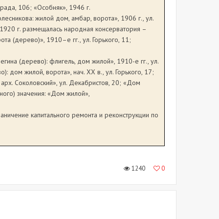
рада, 106; «Особняк», 1946 г.
 Колесникова: жилой дом, амбар, ворота», 1906 г., ул.
я 1920 г. размещалась народная консерватория –
а (дерево)», 1910–е гг., ул. Горького, 11;
елегина (дерево): флигель, дом жилой», 1910-е гг., ул.
о): дом жилой, ворота», нач. ХХ в., ул. Горького, 17;
 арх. Соколовский», ул. Декабристов, 20; «Дом
ьного) значения: «Дом жилой»,
раничение капитального ремонта и реконструкции по
1240
0