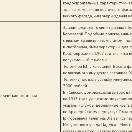
градостроительные характеристики з
здания, композиция восточного фаса
южного фасада, интерьеры здания на 
Здание флигеля - один из ранних объ
Королевой. Подобные полукаменны
с нижним хозяйственным этажом - п
и светёлками, были характерны для с
Красноярска» на 1907 год значится 
полукаменный флигель»
Телегиной Е.Г. с конюшней. Высота фл
недвижимого имущества составила 90
Телегина продала усадьбу минусинс
7000 рублей.
В «Списках домовладельцев города 
орические сведения
на 1913 год» уже кроме двухэтажног
указаны «службы деревянные крыты
по Архиерейскому переулку». Владел
Григорьевича Телегина. Эта запись пе
Минусинского уезда Надежда Моисее
составной частью усадьбы Королевой.