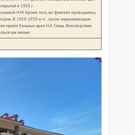
ткрытой в 1920 г.
олевой Н.М. Кроме того, во флигеле проводились
тории. В 1920-1930-е гг., после национализации
ёл приём больных врач Н.А. Гланц. Впоследствии
аться как жилые