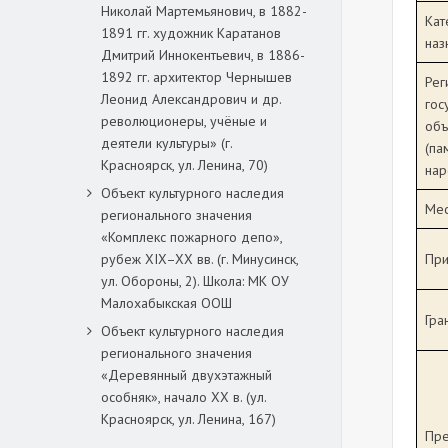
Николай Мартемьянович, в 1882-
Кат
1891 гг. художник Каратанов
наз
Дмитрий Иннокентьевич, в 1886-
1892 гг. архитектор Чернышев
Рег
Леонид Александрович и др.
гос
революционеры, учёные и
объ
деятели культуры» (г.
(па
Красноярск, ул. Ленина, 70)
нар
Объект культурного наследия
Мес
регионального значения
«Комплекс пожарного депо»,
При
рубеж XIX–XX вв. (г. Минусинск,
ул. Обороны, 2). Школа: МК ОУ
Малохабыкская ООШ
Гра
Объект культурного наследия
регионального значения
«Деревянный двухэтажный
особняк», начало ХХ в. (ул.
Красноярск, ул. Ленина, 167)
Пре