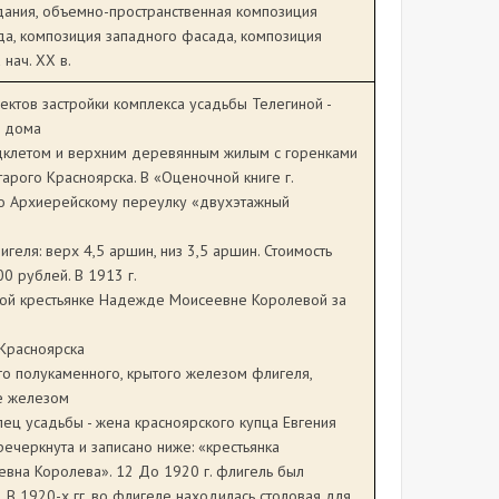
дания, объемно-пространственная композиция
да, композиция западного фасада, композиция
нач. XX в.
ектов застройки комплекса усадьбы Телегиной -
е дома
одклетом и верхним деревянным жилым с горенками
тарого Красноярска. В «Оценочной книге г.
по Архиерейскому переулку «двухэтажный
игеля: верх 4,5 аршин, низ 3,5 аршин. Стоимость
0 рублей. В 1913 г.
кой крестьянке Надежде Моисеевне Королевой за
Красноярска
о полукаменного, крытого железом флигеля,
е железом
ец усадьбы - жена красноярского купца Евгения
речеркнута и записано ниже: «крестьянка
вна Королева». 12 До 1920 г. флигель был
 В 1920-х гг. во флигеле находилась столовая для