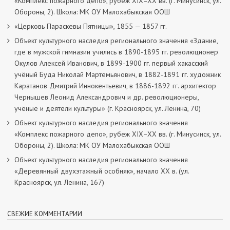
«Комплекс пожарного депо», рубеж XIX–XX вв. (г. Минусинск, ул.
Обороны, 2). Школа: МК ОУ Малохабыкская ООШ
«Церковь Параскевы Пятницы», 1855 — 1857 гг.
Объект культурного наследия регионального значения «Здание,
где в мужской гимназии учились в 1890-1895 гг. революционер
Окулов Алексей Иванович, в 1899-1900 гг. первый хакасский
учёный Буда Николай Мартемьянович, в 1882-1891 гг. художник
Каратанов Дмитрий Иннокентьевич, в 1886-1892 гг. архитектор
Чернышев Леонид Александрович и др. революционеры,
учёные и деятели культуры» (г. Красноярск, ул. Ленина, 70)
Объект культурного наследия регионального значения
«Комплекс пожарного депо», рубеж XIX–XX вв. (г. Минусинск, ул.
Обороны, 2). Школа: МК ОУ Малохабыкская ООШ
Объект культурного наследия регионального значения
«Деревянный двухэтажный особняк», начало ХХ в. (ул.
Красноярск, ул. Ленина, 167)
СВЕЖИЕ КОММЕНТАРИИ