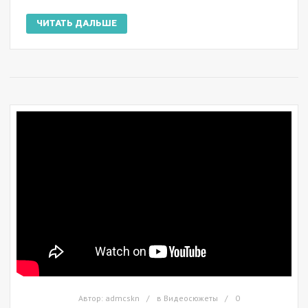
ЧИТАТЬ ДАЛЬШЕ
Автор:
admcskn
в
Видеосюжеты
0