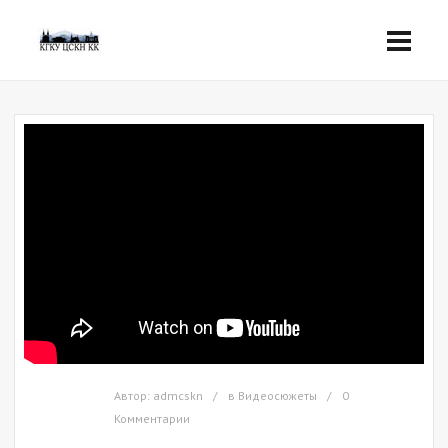
Автор:
admcskn
в
Видеосюжеты
0
Комментарии