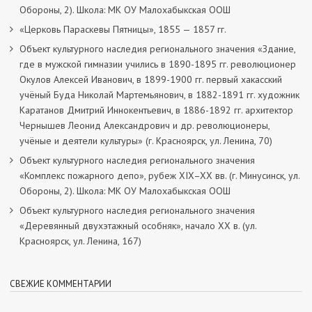
Обороны, 2). Школа: МК ОУ Малохабыкская ООШ
«Церковь Параскевы Пятницы», 1855 — 1857 гг.
Объект культурного наследия регионального значения «Здание,
где в мужской гимназии учились в 1890-1895 гг. революционер
Окулов Алексей Иванович, в 1899-1900 гг. первый хакасский
учёный Буда Николай Мартемьянович, в 1882-1891 гг. художник
Каратанов Дмитрий Иннокентьевич, в 1886-1892 гг. архитектор
Чернышев Леонид Александрович и др. революционеры,
учёные и деятели культуры» (г. Красноярск, ул. Ленина, 70)
Объект культурного наследия регионального значения
«Комплекс пожарного депо», рубеж XIX–XX вв. (г. Минусинск, ул.
Обороны, 2). Школа: МК ОУ Малохабыкская ООШ
Объект культурного наследия регионального значения
«Деревянный двухэтажный особняк», начало ХХ в. (ул.
Красноярск, ул. Ленина, 167)
СВЕЖИЕ КОММЕНТАРИИ