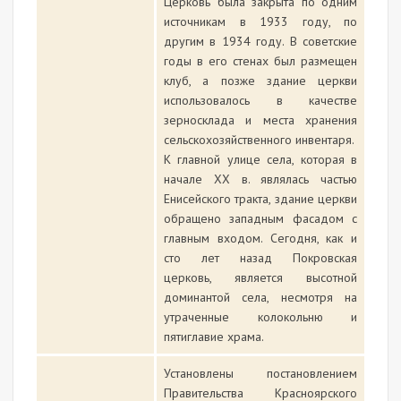
Церковь была закрыта по одним
источникам в 1933 году, по
другим в 1934 году. В советские
годы в его стенах был размещен
клуб, а позже здание церкви
использовалось в качестве
зерносклада и места хранения
сельскохозяйственного инвентаря.
К главной улице села, которая в
начале ХХ в. являлась частью
Енисейского тракта, здание церкви
обращено западным фасадом с
главным входом. Сегодня, как и
сто лет назад Покровская
церковь, является высотной
доминантой села, несмотря на
утраченные колокольню и
пятиглавие храма.
Установлены постановлением
Правительства Красноярского