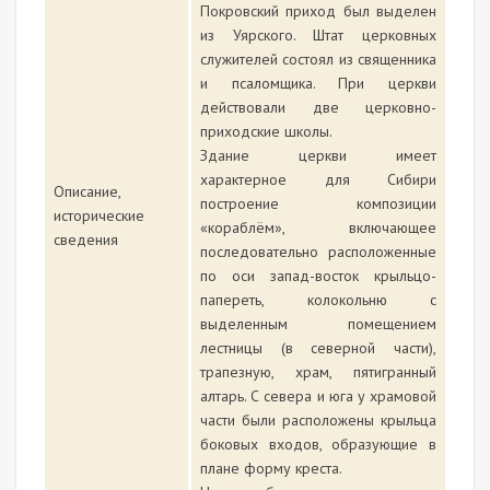
Покровский приход был выделен
из Уярского. Штат церковных
служителей состоял из священника
и псаломщика. При церкви
действовали две церковно-
приходские школы.
Здание церкви имеет
характерное для Сибири
Описание,
построение композиции
исторические
«кораблём», включающее
сведения
последовательно расположенные
по оси запад-восток крыльцо-
папереть, колокольню с
выделенным помещением
лестницы (в северной части),
трапезную, храм, пятигранный
алтарь. С севера и юга у храмовой
части были расположены крыльца
боковых входов, образующие в
плане форму креста.