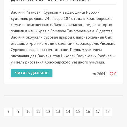
Василий Иванович Суриков – выдающийся Русский
художник родился 24 января 1848 года в Красноярске, в
семье потомственных сибирских казаков, предки которых
пришли в наши края с Ермаком Тимофеевичем. С детства
Василия окружали суровая природа, патриархальный быт,
отважные, крепкие люди с сильными характерами. Рисовать
Суриков начал в раннем детстве. Первым учителем
рисования для Василия стал Николай Васильевич Гребнёв –
учитель рисования Красноярского уездного училища.
ЧИТАТЬ ДАЛЬШЕ
2664
0
8
9
10
11
12
13
14
15
16
17
18