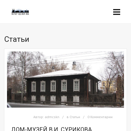
Статьи
Автор:
admcskn
в
Статьи
0 Комментарии
ДОМ-МУЗЕЙ В.И. СУРИКОВА