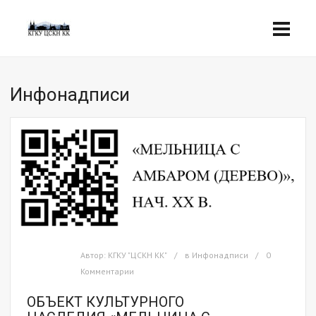
Инфонадписи
Автор:
КГКУ "ЦСКН КК"
в
Инфонадписи
0
Комментарии
ОБЪЕКТ КУЛЬТУРНОГО