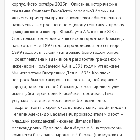
корпус. Фото: октябрь 2025г. Описание, исторические
сведения Комплекс Енисейской городской больницы
является примером крупного комплекса общественного
назначения, застроенного по единому генплану и проекту
гражданского инженера Фольбаума А.А. в конце ХIХ в.
Строительство комплекса Енисейской городской больницы
началось в мае 1897 года и продолжалось до сентября
1899 года, хотя закончится должно было годом ранее.
Проект генплана и зданий был разработан гражданским
инженером Фольбаумом А.А. в 1891 году и утверждён
Министерством Внутренних Дел в 1892г. Комплекс
построек был запланирован на юго-западной окраине
города, на месте старой больницы, с расширением уже
имеющийся территории. Енисейская Городская Дума
уступила городское место земли безвозмездно.
Подрядчиком на строительстве выступал купец 2й гильдии
Телегин Александр Васильевич, производителем работ —
младший гражданский инженер Шатилов Иван
Александрович. Проектом Фольбаума А.А. на территории
комплекса были запланированы: 4 барака (три мужских и