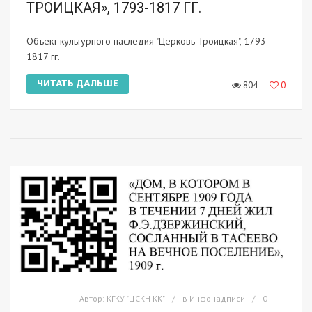
ТРОИЦКАЯ», 1793-1817 ГГ.
Объект культурного наследия "Церковь Троицкая", 1793-
1817 гг.
ЧИТАТЬ ДАЛЬШЕ
804
0
Автор:
КГКУ "ЦСКН КК"
в
Инфонадписи
0