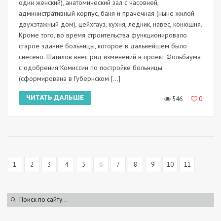
один женский), анатомический зал с часовней,
административный корпус, баня и прачечная (ныне жилой
двухэтажный дом), цейхгауз, кухня, ледник, навес, конюшня.
Кроме того, во время строительства функционировало
старое здание больницы, которое в дальнейшем было
снесено. Шатилов внес ряд изменений в проект Фольбаума
с одобрения Комиссии по постройке больницы
(сформирована в Губернском […]
ЧИТАТЬ ДАЛЬШЕ
546
0
1
2
3
4
5
6
7
8
9
10
11