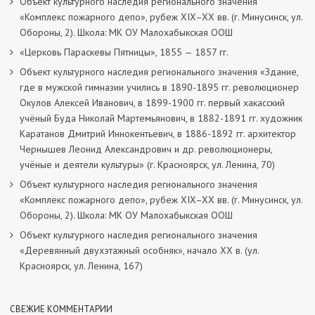
Объект культурного наследия регионального значения
«Комплекс пожарного депо», рубеж XIX–XX вв. (г. Минусинск, ул.
Обороны, 2). Школа: МК ОУ Малохабыкская ООШ
«Церковь Параскевы Пятницы», 1855 — 1857 гг.
Объект культурного наследия регионального значения «Здание,
где в мужской гимназии учились в 1890-1895 гг. революционер
Окулов Алексей Иванович, в 1899-1900 гг. первый хакасский
учёный Буда Николай Мартемьянович, в 1882-1891 гг. художник
Каратанов Дмитрий Иннокентьевич, в 1886-1892 гг. архитектор
Чернышев Леонид Александрович и др. революционеры,
учёные и деятели культуры» (г. Красноярск, ул. Ленина, 70)
Объект культурного наследия регионального значения
«Комплекс пожарного депо», рубеж XIX–XX вв. (г. Минусинск, ул.
Обороны, 2). Школа: МК ОУ Малохабыкская ООШ
Объект культурного наследия регионального значения
«Деревянный двухэтажный особняк», начало ХХ в. (ул.
Красноярск, ул. Ленина, 167)
СВЕЖИЕ КОММЕНТАРИИ