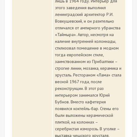
лишь в 1964 году. Интерьер для
этого заведения выполнил
ленинградский архитектор Р.И.
Вовкушевский, и он разительно
отличался от ампирного убранства
«Таймыра». Автор, несмотря на
наличие внутренней колоннады,
стилизовал помещение в модном
тогда европейском стиле,
заимствованном из Прибалтики –
строгие линии, мозаика, керамика и
хрусталь. Рестораном «Лама» стала
весной 1967 года, после
реконструкции. В этот раз
интерьером занимался Юрий
Бубнов. Вместо кафетерия
появился коктейль-бар. Стены его
были выложены керамической
плиткой, на колоннах –
серебристая изморозь. В уголке –
выставка чешского хрусталя.