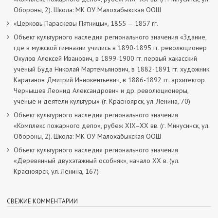
Обороны, 2). Школа: МК ОУ Малохабыкская ООШ
«Церковь Параскевы Пятницы», 1855 — 1857 гг.
Объект культурного наследия регионального значения «Здание,
где в мужской гимназии учились в 1890-1895 гг. революционер
Окулов Алексей Иванович, в 1899-1900 гг. первый хакасский
учёный Буда Николай Мартемьянович, в 1882-1891 гг. художник
Каратанов Дмитрий Иннокентьевич, в 1886-1892 гг. архитектор
Чернышев Леонид Александрович и др. революционеры,
учёные и деятели культуры» (г. Красноярск, ул. Ленина, 70)
Объект культурного наследия регионального значения
«Комплекс пожарного депо», рубеж XIX–XX вв. (г. Минусинск, ул.
Обороны, 2). Школа: МК ОУ Малохабыкская ООШ
Объект культурного наследия регионального значения
«Деревянный двухэтажный особняк», начало ХХ в. (ул.
Красноярск, ул. Ленина, 167)
СВЕЖИЕ КОММЕНТАРИИ