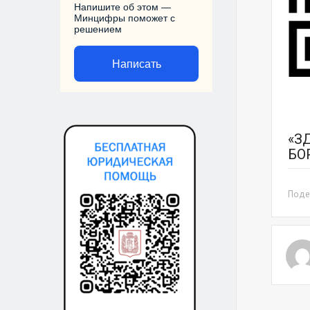
Напишите об этом —
Минцифры поможет с
решением
Написать
«З
БО
Подел