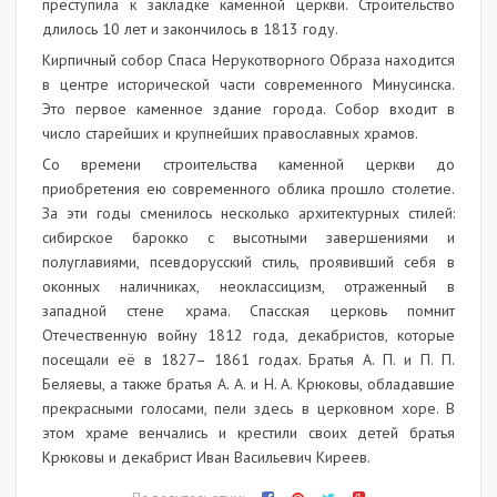
преступила к закладке каменной церкви. Строительство
длилось 10 лет и закончилось в 1813 году.
Кирпичный собор Спаса Нерукотворного Образа находится
в центре исторической части современного Минусинска.
Это первое каменное здание города. Собор входит в
число старейших и крупнейших православных храмов.
Со времени строительства каменной церкви до
приобретения ею современного облика прошло столетие.
За эти годы сменилось несколько архитектурных стилей:
сибирское барокко с высотными завершениями и
полуглавиями, псевдорусский стиль, проявивший себя в
оконных наличниках, неоклассицизм, отраженный в
западной стене храма. Спасская церковь помнит
Отечественную войну 1812 года, декабристов, которые
посещали её в 1827– 1861 годах. Братья А. П. и П. П.
Беляевы, а также братья А. А. и Н. А. Крюковы, обладавшие
прекрасными голосами, пели здесь в церковном хоре. В
этом храме венчались и крестили своих детей братья
Крюковы и декабрист Иван Васильевич Киреев.