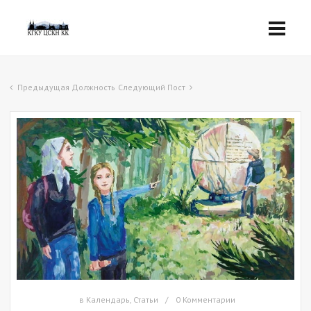
Предыдущая Должность
Следующий Пост
в
Календарь
,
Статьи
0 Комментарии