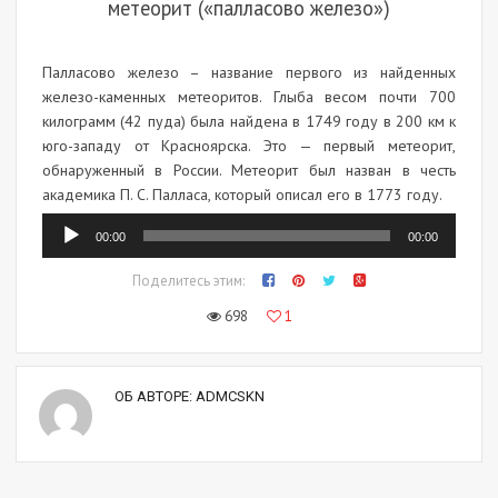
метеорит («палласово железо»)
Палласово железо – название первого из найденных
железо-каменных метеоритов. Глыба весом почти 700
килограмм (42 пуда) была найдена в 1749 году в 200 км к
юго-западу от Красноярска. Это — первый метеорит,
обнаруженный в России. Метеорит был назван в честь
академика П. С. Палласа, который описал его в 1773 году.
Аудиоплеер
00:00
00:00
Поделитесь этим:
698
1
ОБ АВТОРЕ:
ADMCSKN