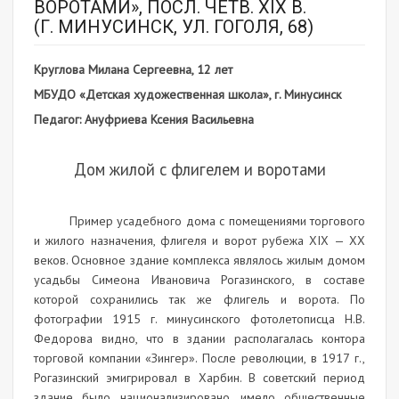
ВОРОТАМИ», ПОСЛ. ЧЕТВ. XIX В.
(Г. МИНУСИНСК, УЛ. ГОГОЛЯ, 68)
Круглова Милана Сергеевна, 12 лет
МБУДО «Детская художественная школа», г. Минусинск
Педагог: Ануфриева Ксения Васильевна
Дом жилой с флигелем и воротами
Пример усадебного дома с помещениями торгового
и жилого назначения, флигеля и ворот рубежа XIX — XX
веков. Основное здание комплекса являлось жилым домом
усадьбы Симеона Ивановича Рогазинского, в составе
которой сохранились так же флигель и ворота. По
фотографии 1915 г. минусинского фотолетописца Н.В.
Федорова видно, что в здании располагалась контора
торговой компании «Зингер». После революции, в 1917 г.,
Рогазинский эмигрировал в Харбин. В советский период
здание было национализировано, имело общественные