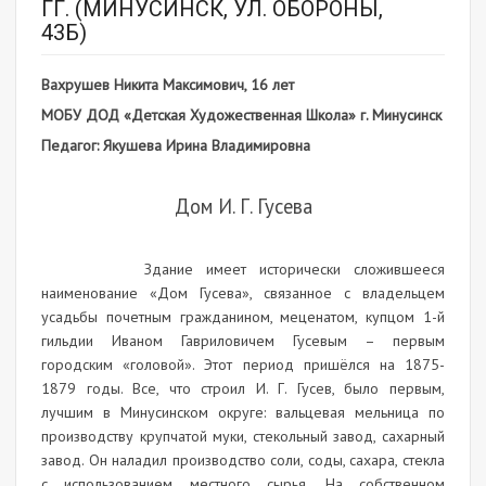
ГГ. (МИНУСИНСК, УЛ. ОБОРОНЫ,
43Б)
Вахрушев Никита Максимович, 16 лет
МОБУ ДОД «Детская Художественная Школа» г. Минусинск
Педагог: Якушева Ирина Владимировна
Дом И. Г. Гусева
Здание имеет исторически сложившееся
наименование «Дом Гусева», связанное с владельцем
усадьбы почетным гражданином, меценатом, купцом 1-й
гильдии Иваном Гавриловичем Гусевым – первым
городским «головой». Этот период пришёлся на 1875-
1879 годы. Все, что строил И. Г. Гусев, было первым,
лучшим в Минусинском округе: вальцевая мельница по
производству крупчатой муки, стекольный завод, сахарный
завод. Он наладил производство соли, соды, сахара, стекла
с использованием местного сырья. На собственном