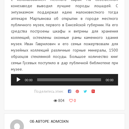
конезаводе выводил лучшие породы лошадей. С
энтузиазмом поддержал идею малоизвестного тогда
аптекаря Мартьянова об открытии в городе местного
публичного музея, первого в Енисейской губернии. На его
средства построены шкафы и витрины для хранения
коллекций, остеклены оконные рамы каменного здания
музея. Иван Гаврилович и его семья пожертвовали для
музейных коллекций различные горные минералы, 1500
образцов стеклянной посуды. Большое количество книг
семьи Гусевых поступило в дар публичной библиотеке при
музее.
Аудиоплеер
00:00
00:00
Поделитесь этим:
804
0
ОБ АВТОРЕ:
ADMCSKN