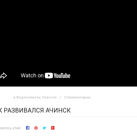
в
Видеосюжеты
,
Новости
0 Комментарии
К РАЗВИВАЛСЯ АЧИНСК
итесь этим: