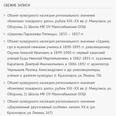
СВЕЖИЕ ЗАПИСИ
Объект культурного наследия регионального значения
«Комплекс пожарного депо», рубеж XIX–XX вв. (г. Минусинск, ул.
Обороны, 2). Школа: МК ОУ Малохабыкская ООШ
«Церковь Параскевы Пятницы», 1855 — 1857 гг.
Объект культурного наследия регионального значения «Здание,
где в мужской гимназии учились в 1890-1895 гг. революционер
Окулов Алексей Иванович, в 1899-1900 гг. первый хакасский
учёный Буда Николай Мартемьянович, в 1882-1891 гг. художник
Каратанов Дмитрий Иннокентьевич, в 1886-1892 гг. архитектор
Чернышев Леонид Александрович и др. революционеры,
учёные и деятели культуры» (г. Красноярск, ул. Ленина, 70)
Объект культурного наследия регионального значения
«Комплекс пожарного депо», рубеж XIX–XX вв. (г. Минусинск, ул.
Обороны, 2). Школа: МК ОУ Малохабыкская ООШ
Объект культурного наследия регионального значения
«Деревянный двухэтажный особняк», начало ХХ в. (ул.
Красноярск, ул. Ленина, 167)