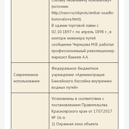
Степану Яковлевичу Коновалову»
(источник:
http://naov.ru/objects/ambar-usadbi-
konovalova.html).
В здании торговой лавки с
02.10.1897 г. по апрель 1898 г., в
конторе инженера путей
сообщения Чернцова М.В. работал
профессиональный революционер-
марксист Ванеев А.А.
Федеральное бюджетное
Современное
учреждение «Администрация
использование
Енисейского бассейна внутренних
водных путей»
Установлены в соответствии с
постановлением Правительства
Красноярского края от 17.07.2017
№ 16-п:
1) Охранная зона объекта