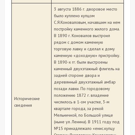
3 августа 1886 г. дворовое место
было куплено купцом
С.Я.Коноваловым, начавшим на нем
постройку каменного жилого дома.
В 1890 г. Коновалов выстроил
рядом с домом каменную
торговую лавку и сделал к дому
каменную «доходную» пристройку.
В 1890-х гг. были выстроены
каменный двухэтажный флигель на
задней стороне двора и
деревянный двухэтажный амбар
позади лавки. По городовому
положению 1872 г. владение
Исторические
числилось в 1-ом участке, 3-м
сведения
квартале города, за рекой
Мельничной, по Большой улице
(ныне ул. Ленина). В 1911 году под
№15 принадлежало «енис.купцу